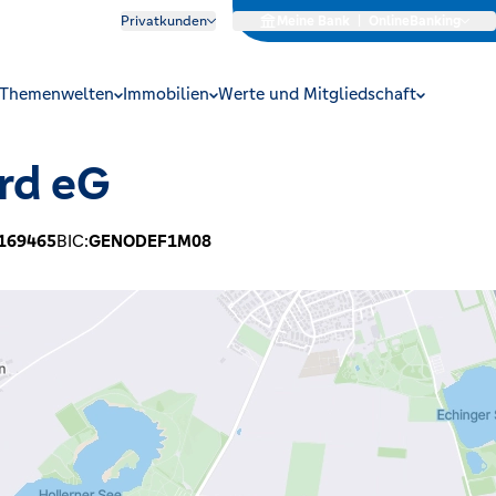
Privatkunden
Meine Bank
|
OnlineBanking
Themenwelten
Immobilien
Werte und Mitgliedschaft
rd eG
169465
BIC:
GENODEF1M08