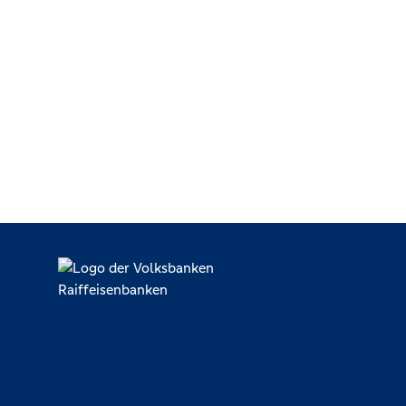
Lokal verankert, überregional vernetzt und unseren Mitgliedern ve
Raiffeisenbanken. Dabei orientieren wir uns an genossenschaftlich
Verantwortung und Transparenz. Diese Merkmale zeichnen uns aus