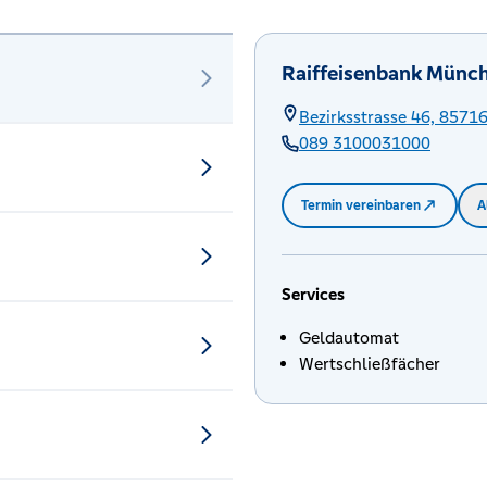
Raiffeisenbank Münc
Bezirksstrasse 46,
8571
089 3100031000
Termin vereinbaren
A
Services
Geldautomat
Wertschließfächer