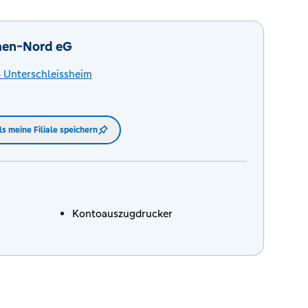
hen-Nord eG
6
Unterschleissheim
ls meine Filiale speichern
Kontoauszugdrucker