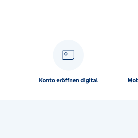
Rathausplatz 2, 85716 Unterschleißheim
RB München-Nord eG Geschäftsstelle Unterbruck
Ampertal 3, 85777 Unterbruck
RB München-Nord eG Geschäftsstelle Unterschleiss
Hauptstr. 42, 85716 Unterschleissheim/Lohhof
Konto eröffnen digital
Mob