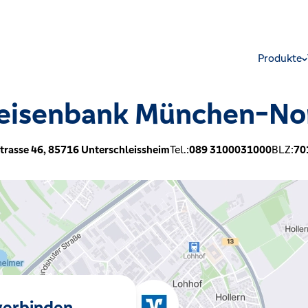
Produkte
feisenbank München-No
trasse 46,
85716
Unterschleissheim
Tel.:
089 3100031000
BLZ:
70
 verbinden