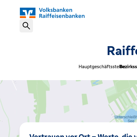
Schnelleinstiege
Raif
VR-NetKey
Hauptgeschäftsstelle:
Bezirkss
OnlineBanking
VR Banking App
Karte sperren (116 116)
Vertrauen vor Ort – Werte, die