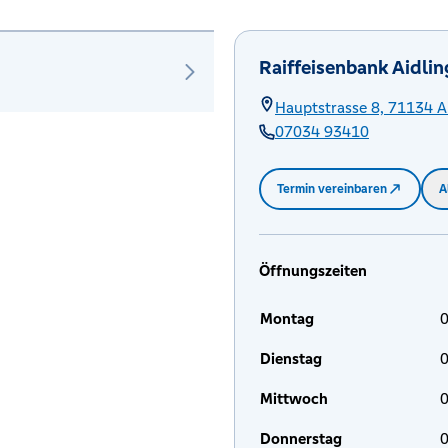
Raiffeisenbank Aidli
Hauptstrasse 8,
71134
A
07034 93410
Termin vereinbaren
A
Öffnungszeiten
Montag
0
Dienstag
0
Mittwoch
0
Donnerstag
0