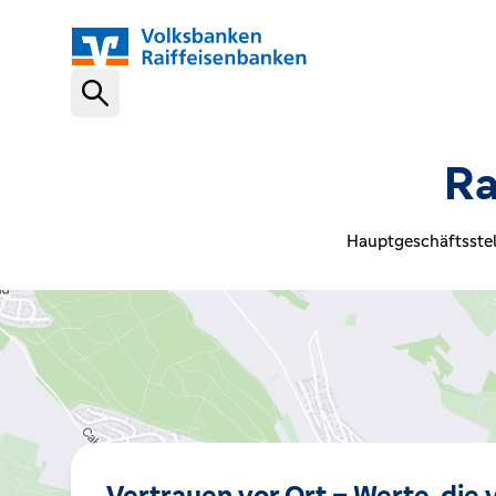
Schnelleinstiege
Ra
VR-NetKey
Hauptgeschäftsstel
OnlineBanking
VR Banking App
Karte sperren (116 116)
Vertrauen vor Ort – Werte, die