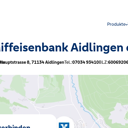
Produkte
iffeisenbank Aidlingen
le:
Hauptstrasse 8,
71134
Aidlingen
Tel.:
07034 93410
BLZ:
6006920
 verbinden