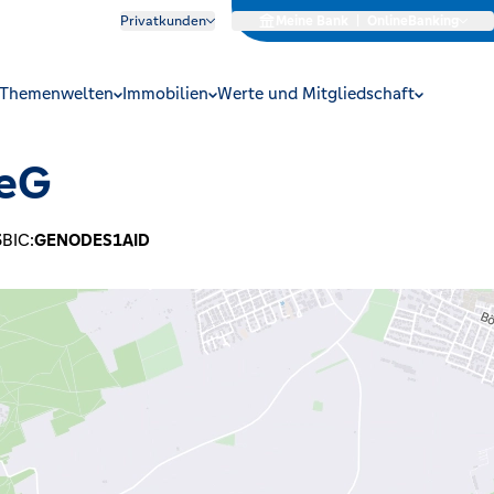
Privatkunden
Meine Bank
|
OnlineBanking
Themenwelten
Immobilien
Werte und Mitgliedschaft
 eG
6
BIC:
GENODES1AID