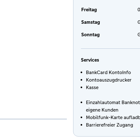
Freitag
0
Samstag
G
Sonntag
G
Services
BankCard KontoInfo
Kontoauszugdrucker
Kasse
Einzahlautomat Banknot
eigene Kunden
Mobilfunk-Karte auflad
Barrierefreier Zugang