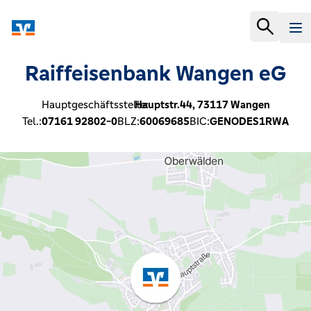
Raiffeisenbank Wangen eG
Hauptgeschäftsstelle:
Hauptstr.44,
73117
Wangen
Tel.:
07161 92802-0
BLZ:
60069685
BIC:
GENODES1RWA