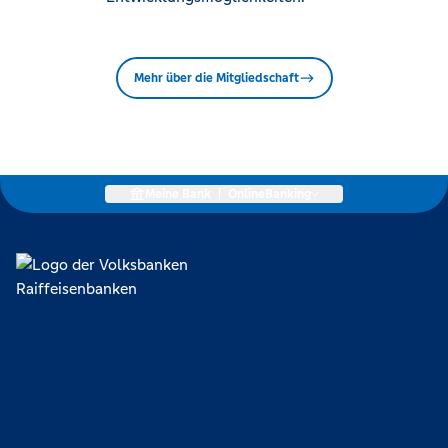
Mehr über die Mitgliedschaft
Meine Bank
|
OnlineBanking
Lokal verankert, überregional vernetzt und unseren Mitgliedern
verpflichtet. Das sind die Volksbanken Raiffeisenbanken. Dabei
orientieren wir uns an genossenschaftlichen Werten wie
Partnerschaftlichkeit, Verantwortung und Transparenz. Diese Merkmale
zeichnen uns aus.