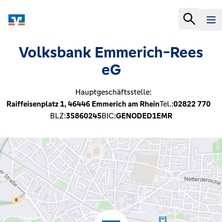
Volksbank Emmerich-Rees
eG
Hauptgeschäftsstelle:
Raiffeisenplatz 1,
46446
Emmerich am Rhein
Tel.:
02822 770
BLZ:
35860245
BIC:
GENODED1EMR