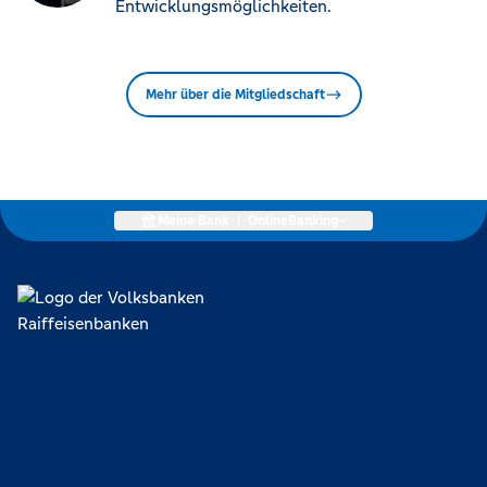
Entwicklungsmöglichkeiten.
Mehr über die Mitgliedschaft
Meine Bank
|
OnlineBanking
Lokal verankert, überregional vernetzt und unseren Mitgliedern
verpflichtet. Das sind die Volksbanken Raiffeisenbanken. Dabei
orientieren wir uns an genossenschaftlichen Werten wie
Partnerschaftlichkeit, Verantwortung und Transparenz. Diese Merkmale
zeichnen uns aus.