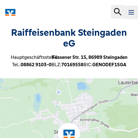
Raiffeisenbank Steingaden
eG
Hauptgeschäftsstelle:
Füssener Str. 15,
86989
Steingaden
Tel.:
08862 9103-0
BLZ:
70169558
BIC:
GENODEF1SGA