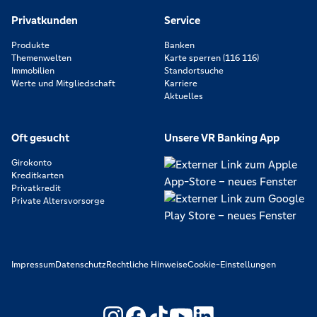
Privatkunden
Service
Produkte
Banken
Themenwelten
Karte sperren (116 116)
Immobilien
Standortsuche
Werte und Mitgliedschaft
Karriere
Aktuelles
Oft gesucht
Unsere VR Banking App
Girokonto
Kreditkarten
Privatkredit
Private Altersvorsorge
Impressum
Datenschutz
Rechtliche Hinweise
Cookie-Einstellungen
https://www.youtube.com/@V
https://www.linkedin.c