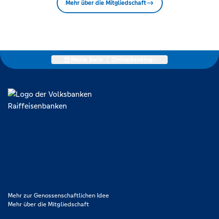
Mehr über die Mitgliedschaft
Meine Bank
|
OnlineBanking
Lokal verankert, überregional vernetzt und unseren Mitgliedern
verpflichtet. Das sind die Volksbanken Raiffeisenbanken. Dabei
orientieren wir uns an genossenschaftlichen Werten wie
Partnerschaftlichkeit, Verantwortung und Transparenz. Diese Merkmale
zeichnen uns aus.
Mehr zur Genossenschaftlichen Idee
Mehr über die Mitgliedschaft