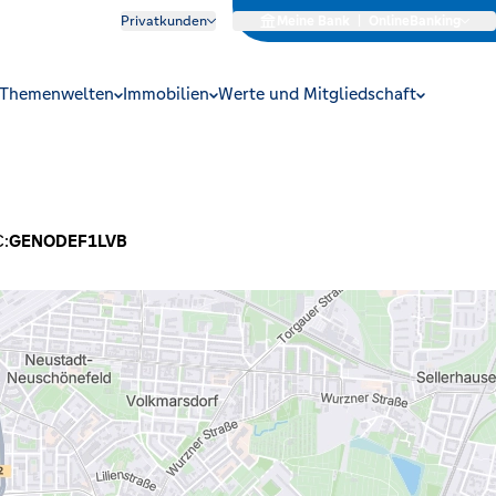
Privatkunden
Meine Bank
|
OnlineBanking
Themenwelten
Immobilien
Werte und Mitgliedschaft
C:
GENODEF1LVB