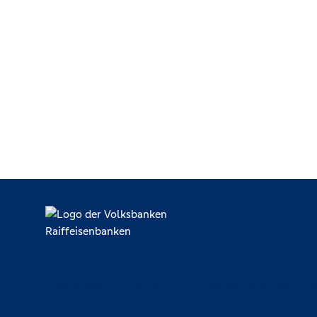
Lokal verankert, überregional vernetzt und unseren Mitgliedern ve
Raiffeisenbanken. Dabei orientieren wir uns an genossenschaftlich
Verantwortung und Transparenz. Diese Merkmale zeichnen uns aus