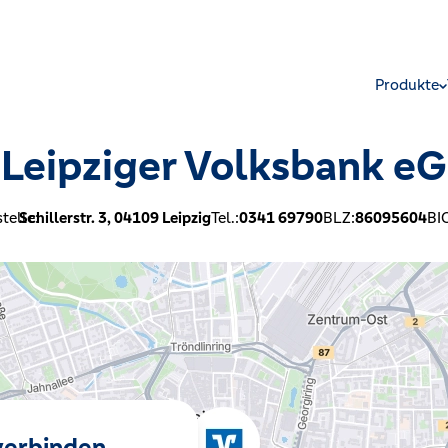
Produkte
Leipziger Volksbank eG
telle:
Schillerstr. 3,
04109
Leipzig
Tel.:
0341 69790
BLZ:
86095604
BI
 verbinden