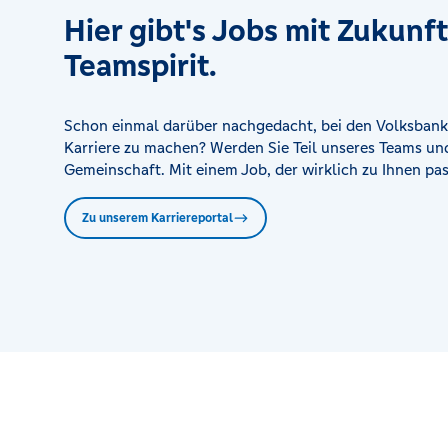
Hier gibt's Jobs mit Zukunf
Schildau (Beratungspunkt mit SB)
Gneisenaustr. 3, 04889 Schildau
Teamspirit.
Schillerstraße (Regionalcenter mit SB und Service)
Schon einmal darüber nachgedacht, bei den Volksbank
Schillerstr. 3, 04109 Leipzig
Karriere zu machen? Werden Sie Teil unseres Teams und
Gemeinschaft. Mit einem Job, der wirklich zu Ihnen pas
Schleußig (Beratungspunkt mit SB)
Könneritzstr. 50 a, 04229 Leipzig
Zu unserem Karriereportal
Stötteritz (Beratungspunkt mit SB)
Holzhäuser Str. 75, 04299 Leipzig
Taucha (Beratungspunkt mit SB)
Leipziger Str. 41/43, 04425 Taucha
Torgau (Regionalcenter mit SB und Service)