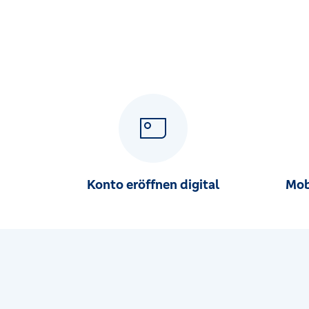
Markt 11, 04539 Groitzsch
Liebertwolkwitz (Beratungspunkt mit SB)
Muldentalstr. 66-68, 04288 Leipzig
Lindenau (Beratungspunkt mit SB)
Rietschelstr. 2, 04177 Leipzig
Markkleeberg (Beratungspunkt mit SB)
Rathausstr. 37, 04416 Markkleeberg
Konto eröffnen digital
Mob
Markranstädt (Beratungspunkt mit SB)
Leipziger Str. 32, 04420 Markranstädt
Neukieritzsch (Beratungspunkt mit SB)
Markt 7, 04575 Neukieritzsch