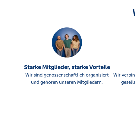
Kurstraße 10, 04860 Torgau
Wiederitzsch (Beratungspunkt mit SB)
Lindenstr. 2-4, 04158 Leipzig
Zwenkau (Beratungspunkt mit SB)
Leipziger Straße 34, 04442 Zwenkau
Starke Mitglieder, starke Vorteile
Wir sind genossenschaftlich organisiert
Wir verbin
und gehören unseren Mitgliedern.
gesell