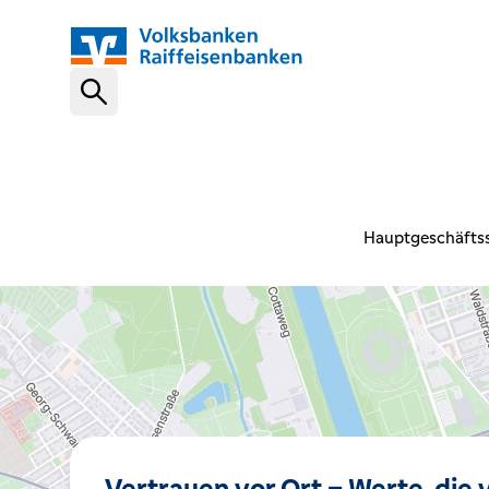
Schnelleinstiege
VR-NetKey
Hauptgeschäftss
OnlineBanking
VR Banking App
Karte sperren (116 116)
Vertrauen vor Ort – Werte, die