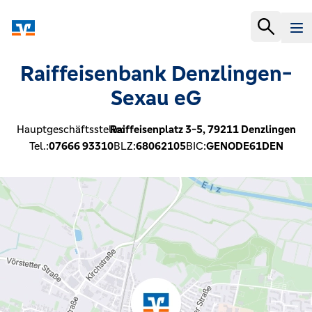
Raiffeisenbank Denzlingen-
Sexau eG
Hauptgeschäftsstelle:
Raiffeisenplatz 3-5,
79211
Denzlingen
Tel.:
07666 93310
BLZ:
68062105
BIC:
GENODE61DEN