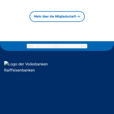
Mehr über die Mitgliedschaft
Meine Bank
|
OnlineBanking
Lokal verankert, überregional vernetzt und unseren Mitgliedern
verpflichtet. Das sind die Volksbanken Raiffeisenbanken. Dabei
orientieren wir uns an genossenschaftlichen Werten wie
Partnerschaftlichkeit, Verantwortung und Transparenz. Diese Merkmale
zeichnen uns aus.