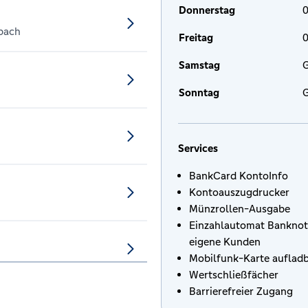
Donnerstag
0
bach
Freitag
0
Samstag
G
Sonntag
G
Services
BankCard KontoInfo
Kontoauszugdrucker
Münzrollen-Ausgabe
Einzahlautomat Banknot
eigene Kunden
Mobilfunk-Karte auflad
Wertschließfächer
Barrierefreier Zugang