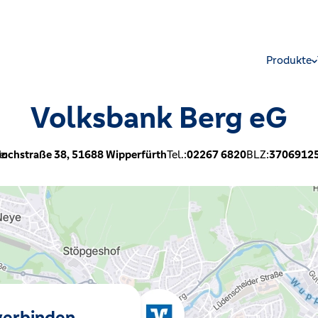
Produkte
Volksbank Berg eG
e:
ochstraße 38,
51688
Wipperfürth
Tel.:
02267 6820
BLZ:
3706912
 verbinden