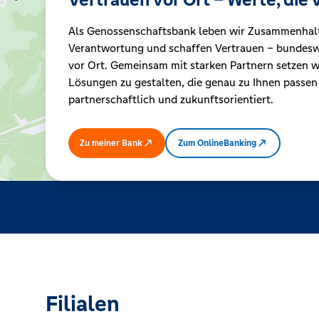
Als Genossenschaftsbank leben wir Zusammenhal
Kreditrechner
Verantwortung und schaffen Vertrauen – bundeswe
vor Ort. Gemeinsam mit starken Partnern setzen wi
Lösungen zu gestalten, die genau zu Ihnen passen
Immobilien
partnerschaftlich und zukunftsorientiert.
Zu meiner Bank
Zum OnlineBanking
Filialen