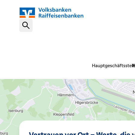
Schnelleinstiege
VR-NetKey
Hauptgeschäftsstell
H
OnlineBanking
VR Banking App
Karte sperren (116 116)
Vertrauen vor Ort – Werte, die