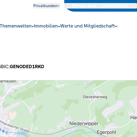
Privatkunden
Meine Bank
|
OnlineBanking
Themenwelten
Immobilien
Werte und Mitgliedschaft
5
BIC:
GENODED1RKO