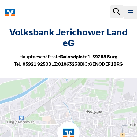
Volksbank Jerichower Land
eG
Hauptgeschäftsstelle:
Rolandplatz 1,
39288
Burg
Tel.:
03921 9250
BLZ:
81063238
BIC:
GENODEF1BRG