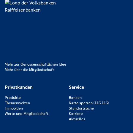
Lokal verankert, überregional vernetzt und unseren Mitgliedern
verpflichtet. Das sind die Volksbanken Raiffeisenbanken. Dabei
orientieren wir uns an genossenschaftlichen Werten wie
Partnerschaftlichkeit, Verantwortung und Transparenz. Diese Merkmale
zeichnen uns aus.
Mehr zur Genossenschaftlichen Idee
Mehr über die Mitgliedschaft
Privatkunden
Service
Produkte
Banken
Themenwelten
Karte sperren (116 116)
Immobilien
Standortsuche
Werte und Mitgliedschaft
Karriere
Aktuelles