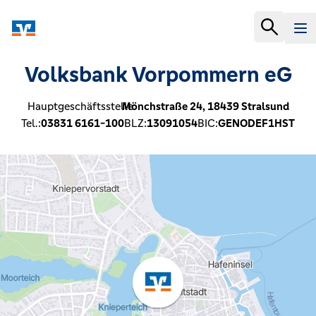
Volksbank Vorpommern eG
Hauptgeschäftsstelle:
Mönchstraße 24,
18439
Stralsund
Tel.:
03831 6161-100
BLZ:
13091054
BIC:
GENODEF1HST