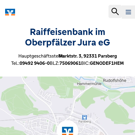
Raiffeisenbank im
Oberpfälzer Jura eG
Hauptgeschäftsstelle:
Marktstr. 3,
92331
Parsberg
Tel.:
09492 9406-0
BLZ:
75069061
BIC:
GENODEF1HEM