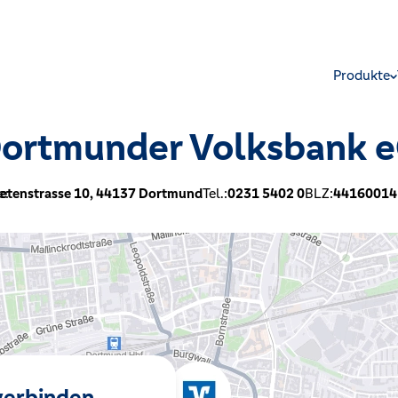
Produkte
ortmunder Volksbank 
e:
etenstrasse 10,
44137
Dortmund
Tel.:
0231 5402 0
BLZ:
44160014
 verbinden