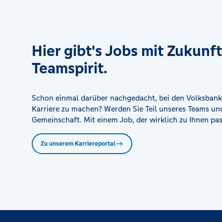
Filiale Lütgendortmund
Limbecker Str. 50, 44388 Dortmund
Hier gibt's Jobs mit Zukunf
Filiale Mark
Teamspirit.
Paracelsuspark 1, 59063 Hamm
Filiale Mengede
Schon einmal darüber nachgedacht, bei den Volksbank
Am Amsthaus 22, 44359 Dortmund
Karriere zu machen? Werden Sie Teil unseres Teams und
Gemeinschaft. Mit einem Job, der wirklich zu Ihnen pas
Filiale Rhynern
Zu unserem Karriereportal
Reginenstraße 6, 59069 Hamm
Hauptstelle Brambauer
Mengeder Str. 1 a, 44536 Lünen
Hauptstelle Castrop-Rauxel