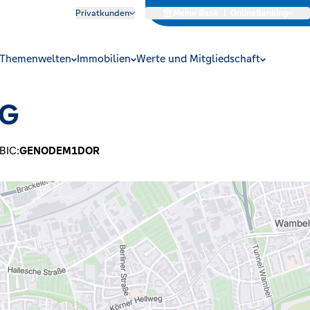
Privatkunden
Meine Bank
|
OnlineBanking
Themenwelten
Immobilien
Werte und Mitgliedschaft
eG
BIC:
GENODEM1DOR