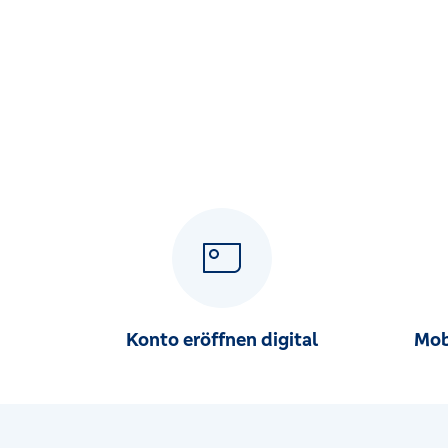
Harkortstr. 40, 44225 Dortmund
Filiale Huckarde
Rahmerstr. 1, 44369 Dortmund
Filiale Husen
Husener Str. 52, 44319 Dortmund
Filiale Höchsten
Höchstener Str. 2 a, 44267 Dortmund
Filiale Hörde
Am Stift 4-6, 44263 Dortmund
Konto eröffnen digital
Mob
Filiale Kirchhörde
Hagener Str. 250, 44229 Dortmund