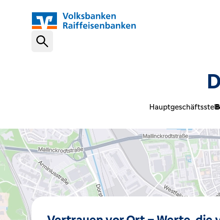
Schnelleinstiege
D
VR-NetKey
Hauptgeschäftsstell
B
OnlineBanking
VR Banking App
Karte sperren (116 116)
Vertrauen vor Ort – Werte, die