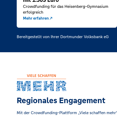
mit 1.503 Euro
Crowdfunding für das Heisenberg-Gymnasium
Hauptstelle Oer-Erkenschwick
erfolgreich
Stimbergstraße 113, 45739 Oer-Erkenschwick
Mehr erfahren
Hauptstelle Schwerte
Kuhstr. 4, 58239 Schwerte
Bereitgestellt von Ihrer Dortmunder Volksbank eG
Hauptstelle Unna
Nordring 4, 59423 Unna
Hauptstelle Waltrop
Am Moselbach 9, 45731 Waltrop
Hauptstelle Werne
Regionales Engagement
Konrad-Adenauer-Str 12-14, 59368 Werne
Mit der Crowdfunding-Plattform „Viele schaffen mehr“ 