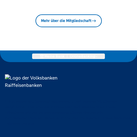
Mehr über die Mitgliedschaft
Meine Bank
|
OnlineBanking
Lokal verankert, überregional vernetzt und unseren Mitgliedern
verpflichtet. Das sind die Volksbanken Raiffeisenbanken. Dabei
orientieren wir uns an genossenschaftlichen Werten wie
Partnerschaftlichkeit, Verantwortung und Transparenz. Diese Merkmale
zeichnen uns aus.