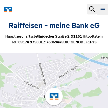
Raiffeisen - meine Bank eG
Hauptgeschäftsstelle:
Heidecker Straße 2,
91161
Hilpoltstein
Tel.:
09174 9750
BLZ:
76069449
BIC:
GENODEF1FYS