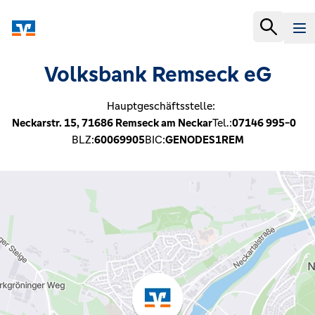
Volksbank Remseck eG
Hauptgeschäftsstelle:
Neckarstr. 15,
71686
Remseck am Neckar
Tel.:
07146 995-0
BLZ:
60069905
BIC:
GENODES1REM