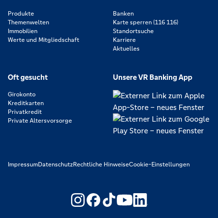
Produkte
Banken
Themenwelten
Karte sperren (116 116)
Immobilien
Standortsuche
Werte und Mitgliedschaft
Karriere
Aktuelles
Oft gesucht
Unsere VR Banking App
Girokonto
Kreditkarten
Privatkredit
Private Altersvorsorge
Impressum
Datenschutz
Rechtliche Hinweise
Cookie-Einstellungen
https://www.youtube.com/@V
https://www.linkedin.c