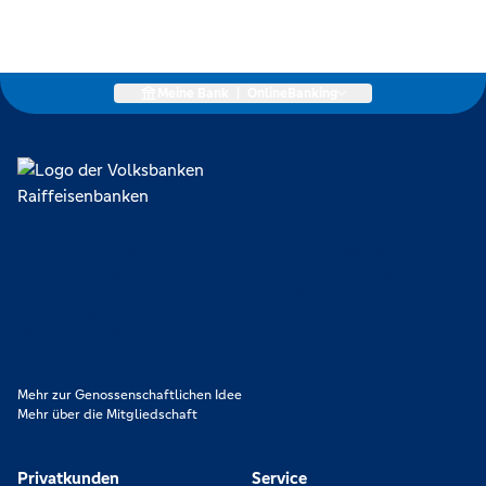
Meine Bank
|
OnlineBanking
Lokal verankert, überregional vernetzt und unseren Mitgliedern
verpflichtet. Das sind die Volksbanken Raiffeisenbanken. Dabei
orientieren wir uns an genossenschaftlichen Werten wie
Partnerschaftlichkeit, Verantwortung und Transparenz. Diese Merkmale
zeichnen uns aus.
Mehr zur Genossenschaftlichen Idee
Mehr über die Mitgliedschaft
Privatkunden
Service