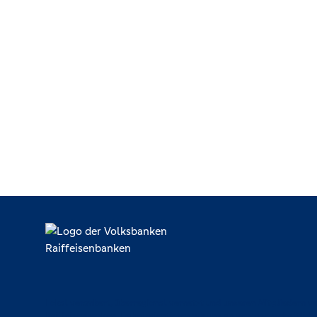
Lokal verankert, überregional vernetzt und unseren Mitgliedern ve
Raiffeisenbanken. Dabei orientieren wir uns an genossenschaftlich