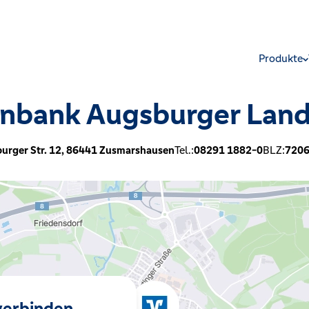
Produkte
enbank Augsburger Lan
urger Str. 12,
86441
Zusmarshausen
Tel.:
08291 1882-0
BLZ:
720
 verbinden