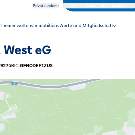
Privatkunden
Meine Bank
|
OnlineBanking
Themenwelten
Immobilien
Werte und Mitgliedschaft
d West eG
69274
BIC:
GENODEF1ZUS