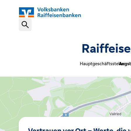
Schnelleinstiege
Raiffeis
VR-NetKey
Hauptgeschäftsstelle:
Augsb
OnlineBanking
VR Banking App
Karte sperren (116 116)
Vertrauen vor Ort – Werte, die