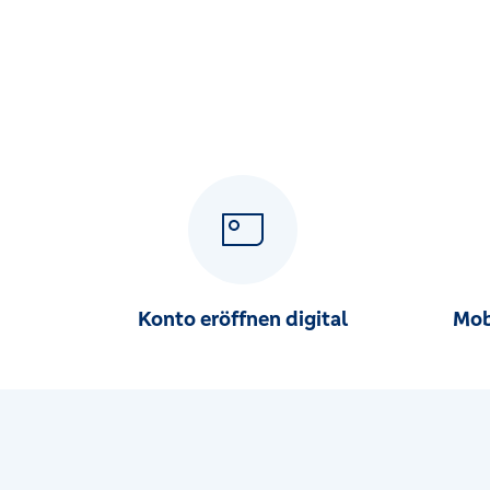
Uzstr. 4, 86465 Welden
Filiale Willishausen
Raiffeisenstr. 32, 86420 Diedorf
Konto eröffnen digital
Mob