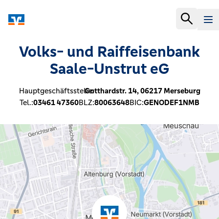
Volks- und Raiffeisenbank
Saale-Unstrut eG
Hauptgeschäftsstelle:
Gotthardstr. 14,
06217
Merseburg
Tel.:
03461 47360
BLZ:
80063648
BIC:
GENODEF1NMB