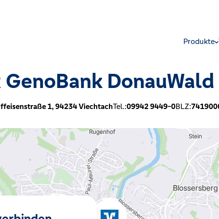
Produkte
 GenoBank DonauWald
ffeisenstraße 1,
94234
Viechtach
Tel.:
09942 9449-0
BLZ:
741900
 verbinden