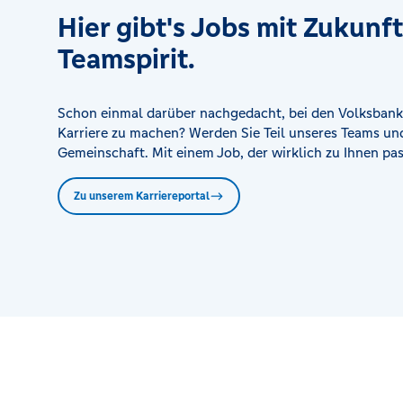
Hier gibt's Jobs mit Zukunf
SB-Geschäftsstelle Edenstetten
Edenstetten 14, 94505 Bernried
Teamspirit.
SB-Geschäftsstelle Frauenau
Schon einmal darüber nachgedacht, bei den Volksbank
Hauptstraße 16, 94258 Frauenau
Karriere zu machen? Werden Sie Teil unseres Teams und
Gemeinschaft. Mit einem Job, der wirklich zu Ihnen pas
SB-Geschäftsstelle Kirchdorf
Marienbergstraße 4, 94261 Kirchdorf
Zu unserem Karriereportal
SB-Geschäftsstelle Neuschönau
Kaiserstraße 2, 94556 Neuschönau
SB-Geschäftsstelle Rinchnach
Zimmerstraße 1, 94269 Rinchnach