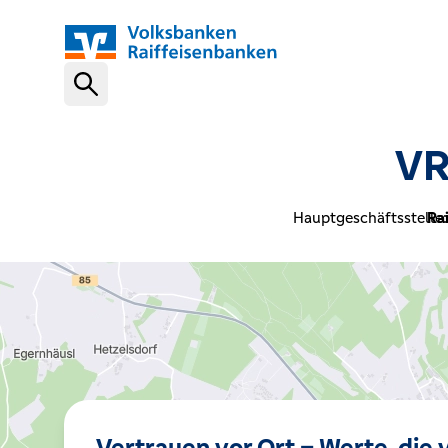
Schnelleinstiege
VR
VR-NetKey
Hauptgeschäftsstelle:
Rai
OnlineBanking
VR Banking App
Karte sperren (116 116)
Vertrauen vor Ort – Werte, die