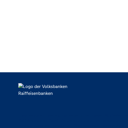
Lokal verankert, überregional vernetzt und unseren Mitgliedern ve
Raiffeisenbanken. Dabei orientieren wir uns an genossenschaftlich
Verantwortung und Transparenz. Diese Merkmale zeichnen uns aus