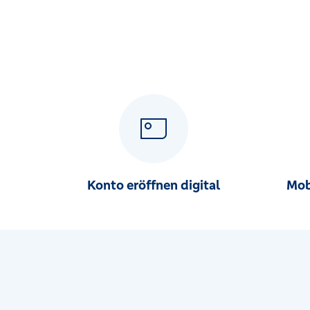
Marktplatz 12, 94239 Ruhmannsfelden
Geschäftsstelle Schöllnach
Waldstraße 1, 94508 Schöllnach
Geschäftsstelle Spiegelau
Hauptstraße 34, 94518 Spiegelau
Geschäftsstelle Zwiesel
Frauenauer Straße 11, 94227 Zwiesel
Konto eröffnen digital
Mob
Hauptgeschäftsstelle Deggendorf
Oberer Stadtplatz 30-36, 94469 Deggendorf
Hauptgeschäftsstelle Regen
Stadtplatz 6, 94209 Regen