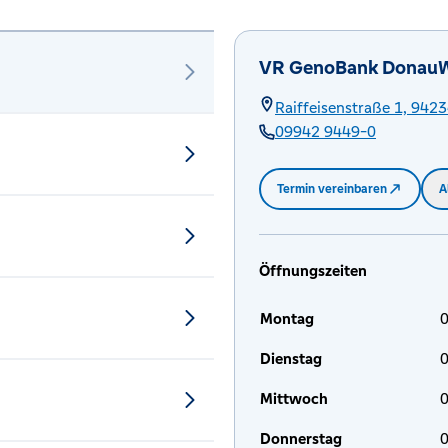
VR GenoBank DonauW
Raiffeisenstraße 1,
9423
09942 9449-0
Termin vereinbaren
A
Öffnungszeiten
Montag
0
Dienstag
0
Mittwoch
0
Donnerstag
0