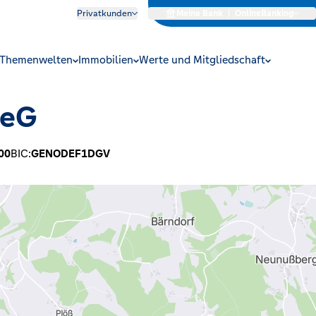
Privatkunden
Meine Bank
|
OnlineBanking
Themenwelten
Immobilien
Werte und Mitgliedschaft
 eG
00
BIC:
GENODEF1DGV