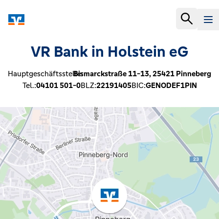
VR Bank in Holstein eG
Hauptgeschäftsstelle:
Bismarckstraße 11-13,
25421
Pinneberg
Tel.:
04101 501-0
BLZ:
22191405
BIC:
GENODEF1PIN