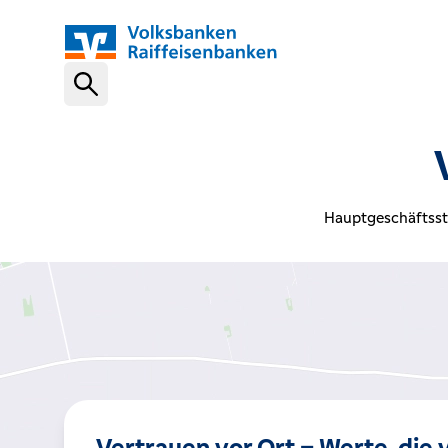
Schnelleinstiege
VR-NetKey
Hauptgeschäftsst
OnlineBanking
VR Banking App
Karte sperren (116 116)
Vertrauen vor Ort – Werte, die