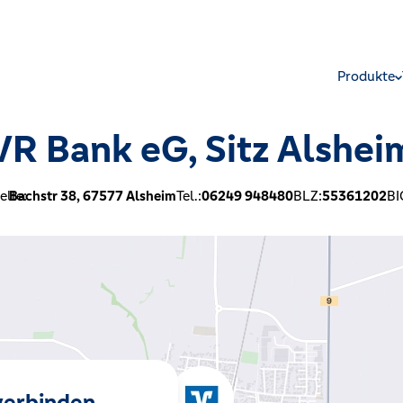
Produkte
VR Bank eG, Sitz Alshei
elle:
Bachstr 38,
67577
Alsheim
Tel.:
06249 948480
BLZ:
55361202
BI
 verbinden