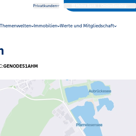
Privatkunden
Meine Bank
|
OnlineBanking
Themenwelten
Immobilien
Werte und Mitgliedschaft
m
C:
GENODE51AHM