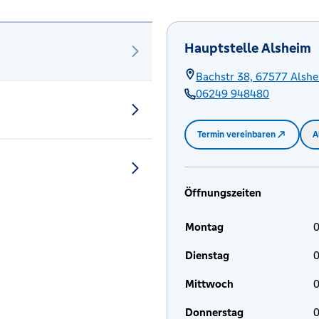
Hauptstelle Alsheim
Bachstr 38,
67577
Alshe
06249 948480
Termin vereinbaren
A
Öffnungszeiten
Montag
0
Dienstag
0
Mittwoch
0
Donnerstag
0