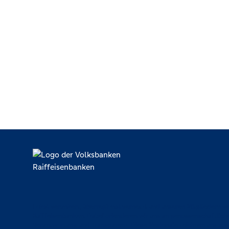
Lokal verankert, überregional vernetzt und unseren Mitgliedern ve
Raiffeisenbanken. Dabei orientieren wir uns an genossenschaftlich
Verantwortung und Transparenz. Diese Merkmale zeichnen uns aus