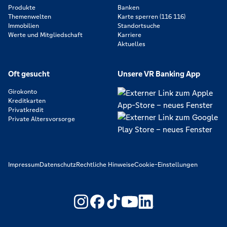
Produkte
Banken
Themenwelten
Karte sperren (116 116)
Immobilien
Standortsuche
Werte und Mitgliedschaft
Karriere
Aktuelles
Oft gesucht
Unsere VR Banking App
Girokonto
Kreditkarten
Privatkredit
Private Altersvorsorge
Impressum
Datenschutz
Rechtliche Hinweise
Cookie-Einstellungen
https://www.youtube.com/@V
https://www.linkedin.c