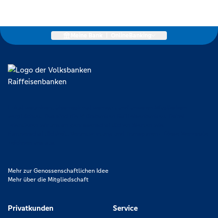
Meine Bank
|
OnlineBanking
Lokal verankert, überregional vernetzt und unseren Mitgliedern
verpflichtet. Das sind die Volksbanken Raiffeisenbanken. Dabei
orientieren wir uns an genossenschaftlichen Werten wie
Partnerschaftlichkeit, Verantwortung und Transparenz. Diese Merkmale
zeichnen uns aus.
Mehr zur Genossenschaftlichen Idee
Mehr über die Mitgliedschaft
Privatkunden
Service