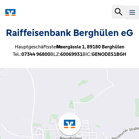
Raiffeisenbank Berghülen eG
Hauptgeschäftsstelle:
Meergässle 1,
89180
Berghülen
Tel.:
07344 96800
BLZ:
60069931
BIC:
GENODES1BGH