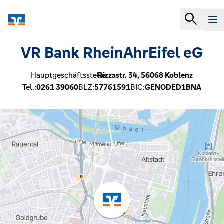
VR Bank RheinAhrEifel eG
Hauptgeschäftsstelle:
Rizzastr. 34,
56068
Koblenz
Tel.:
0261 39060
BLZ:
57761591
BIC:
GENODED1BNA