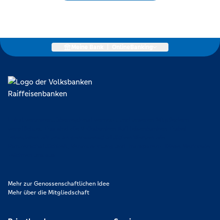
Meine Bank
|
OnlineBanking
Lokal verankert, überregional vernetzt und unseren Mitgliedern
verpflichtet. Das sind die Volksbanken Raiffeisenbanken. Dabei
orientieren wir uns an genossenschaftlichen Werten wie
Partnerschaftlichkeit, Verantwortung und Transparenz. Diese Merkmale
zeichnen uns aus.
Mehr zur Genossenschaftlichen Idee
Mehr über die Mitgliedschaft