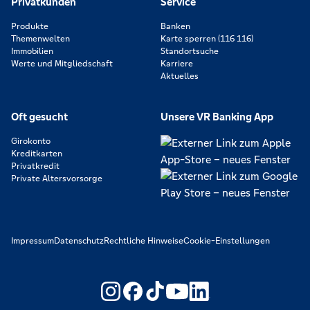
Privatkunden
Service
Produkte
Banken
Themenwelten
Karte sperren (116 116)
Immobilien
Standortsuche
Werte und Mitgliedschaft
Karriere
Aktuelles
Oft gesucht
Unsere VR Banking App
Girokonto
Kreditkarten
Privatkredit
Private Altersvorsorge
Impressum
Datenschutz
Rechtliche Hinweise
Cookie-Einstellungen
https://www.youtube.com/@V
https://www.linkedin.c