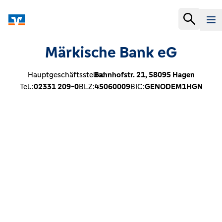
Märkische Bank eG
Hauptgeschäftsstelle:
Bahnhofstr. 21,
58095
Hagen
Tel.:
02331 209-0
BLZ:
45060009
BIC:
GENODEM1HGN