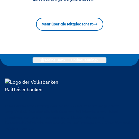
Mehr über die Mitgliedschaft
Meine Bank
|
OnlineBanking
Lokal verankert, überregional vernetzt und unseren Mitgliedern
verpflichtet. Das sind die Volksbanken Raiffeisenbanken. Dabei
orientieren wir uns an genossenschaftlichen Werten wie
Partnerschaftlichkeit, Verantwortung und Transparenz. Diese Merkmale
zeichnen uns aus.