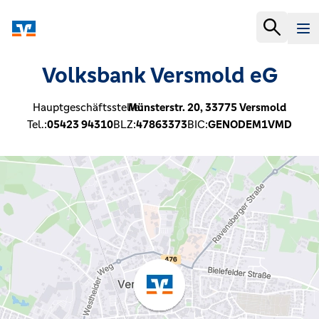
Volksbank Versmold eG
Hauptgeschäftsstelle:
Münsterstr. 20,
33775
Versmold
Tel.:
05423 94310
BLZ:
47863373
BIC:
GENODEM1VMD