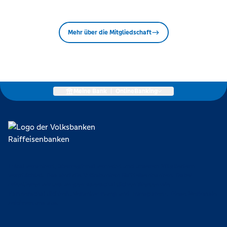
Mehr über die Mitgliedschaft
Meine Bank
|
OnlineBanking
Lokal verankert, überregional vernetzt und unseren Mitgliedern
verpflichtet. Das sind die Volksbanken Raiffeisenbanken. Dabei
orientieren wir uns an genossenschaftlichen Werten wie
Partnerschaftlichkeit, Verantwortung und Transparenz. Diese Merkmale
zeichnen uns aus.