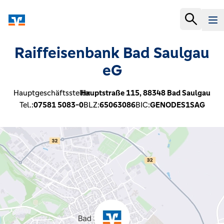
Raiffeisenbank Bad Saulgau
eG
Hauptgeschäftsstelle:
Hauptstraße 115,
88348
Bad Saulgau
Tel.:
07581 5083-0
BLZ:
65063086
BIC:
GENODES1SAG