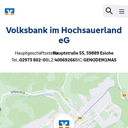
Volksbank im Hochsauerland
eG
Hauptgeschäftsstelle:
Hauptstraße 55,
59889
Eslohe
Tel.:
02973 802-0
BLZ:
40069266
BIC:
GENODEM1MAS