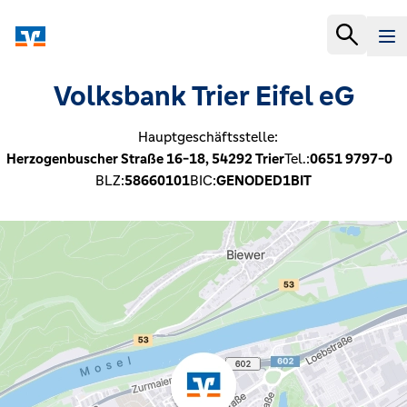
Volksbank Trier Eifel eG
Hauptgeschäftsstelle:
Herzogenbuscher Straße 16-18,
54292
Trier
Tel.:
0651 9797-0
BLZ:
58660101
BIC:
GENODED1BIT