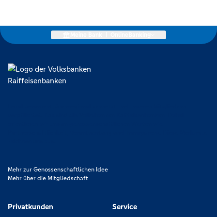
Meine Bank
|
OnlineBanking
Lokal verankert, überregional vernetzt und unseren Mitgliedern
verpflichtet. Das sind die Volksbanken Raiffeisenbanken. Dabei
orientieren wir uns an genossenschaftlichen Werten wie
Partnerschaftlichkeit, Verantwortung und Transparenz. Diese Merkmale
zeichnen uns aus.
Mehr zur Genossenschaftlichen Idee
Mehr über die Mitgliedschaft
Privatkunden
Service