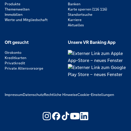
Produkte
Banken
Themenwelten
Karte sperren (116 116)
Immobilien
Standortsuche
Werte und Mitgliedschaft
Karriere
Aktuelles
Oft gesucht
Unsere VR Banking App
Girokonto
Kreditkarten
Privatkredit
Private Altersvorsorge
Impressum
Datenschutz
Rechtliche Hinweise
Cookie-Einstellungen
https://www.youtube.com/@V
https://www.linkedin.c