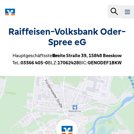
Raiffeisen-Volksbank Oder-
Spree eG
Hauptgeschäftsstelle:
Breite Straße 39,
15848
Beeskow
Tel.:
03366 405-0
BLZ:
17062428
BIC:
GENODEF1BKW