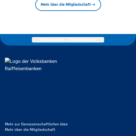
Mehr über die Mitgliedschaft
Meine Bank
|
OnlineBanking
Lokal verankert, überregional vernetzt und unseren Mitgliedern
verpflichtet. Das sind die Volksbanken Raiffeisenbanken. Dabei
orientieren wir uns an genossenschaftlichen Werten wie
Partnerschaftlichkeit, Verantwortung und Transparenz. Diese Merkmale
zeichnen uns aus.
Mehr zur Genossenschaftlichen Idee
Mehr über die Mitgliedschaft