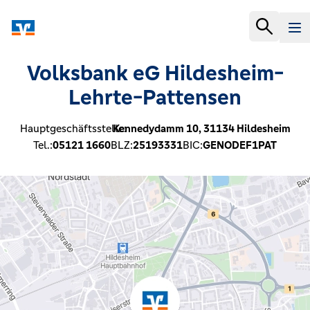
Volksbank eG Hildesheim-
Lehrte-Pattensen
Hauptgeschäftsstelle:
Kennedydamm 10,
31134
Hildesheim
Tel.:
05121 1660
BLZ:
25193331
BIC:
GENODEF1PAT