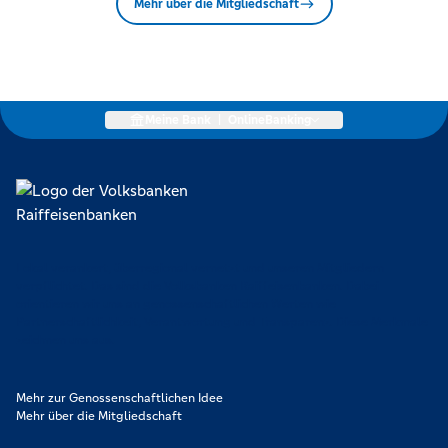
Mehr über die Mitgliedschaft
Meine Bank
|
OnlineBanking
Lokal verankert, überregional vernetzt und unseren Mitgliedern
verpflichtet. Das sind die Volksbanken Raiffeisenbanken. Dabei
orientieren wir uns an genossenschaftlichen Werten wie
Partnerschaftlichkeit, Verantwortung und Transparenz. Diese Merkmale
zeichnen uns aus.
Mehr zur Genossenschaftlichen Idee
Mehr über die Mitgliedschaft