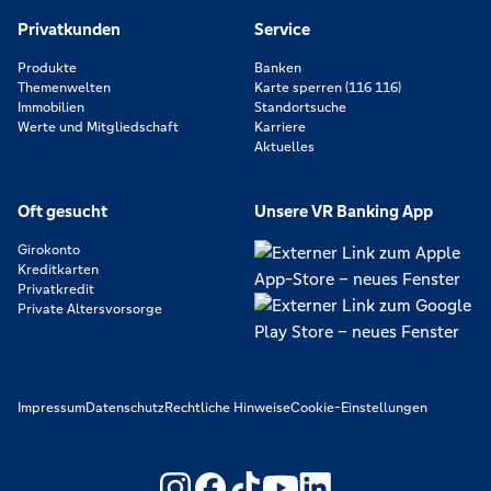
Privatkunden
Service
Produkte
Banken
Themenwelten
Karte sperren (116 116)
Immobilien
Standortsuche
Werte und Mitgliedschaft
Karriere
Aktuelles
Oft gesucht
Unsere VR Banking App
Girokonto
Kreditkarten
Privatkredit
Private Altersvorsorge
Impressum
Datenschutz
Rechtliche Hinweise
Cookie-Einstellungen
https://www.youtube.com/@V
https://www.linkedin.c