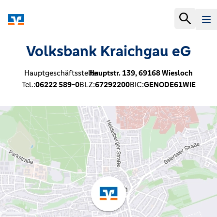
Volksbank Kraichgau eG
Hauptgeschäftsstelle:
Hauptstr. 139,
69168
Wiesloch
Tel.:
06222 589-0
BLZ:
67292200
BIC:
GENODE61WIE