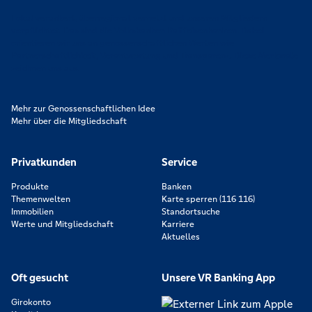
Lokal verankert, überregional vernetzt und unseren Mitgliedern
verpflichtet. Das sind die Volksbanken Raiffeisenbanken. Dabei
orientieren wir uns an genossenschaftlichen Werten wie
Partnerschaftlichkeit, Verantwortung und Transparenz. Diese Merkmale
zeichnen uns aus.
Mehr zur Genossenschaftlichen Idee
Mehr über die Mitgliedschaft
Privatkunden
Service
Produkte
Banken
Themenwelten
Karte sperren (116 116)
Immobilien
Standortsuche
Werte und Mitgliedschaft
Karriere
Aktuelles
Oft gesucht
Unsere VR Banking App
Girokonto