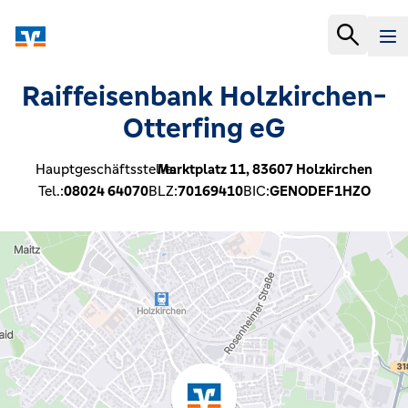
Raiffeisenbank Holzkirchen-
Otterfing eG
Hauptgeschäftsstelle:
Marktplatz 11,
83607
Holzkirchen
Tel.:
08024 64070
BLZ:
70169410
BIC:
GENODEF1HZO