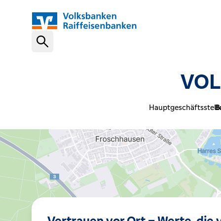
Schnelleinstiege
VOL
VR-NetKey
Hauptgeschäftsstell
B
OnlineBanking
VR Banking App
Karte sperren (116 116)
Vertrauen vor Ort – Werte, die