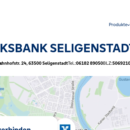
Produkte
KSBANK SELIGENSTAD
e:
ahnhofstr. 24,
63500
Seligenstadt
Tel.:
06182 89050
BLZ:
506921
 verbinden