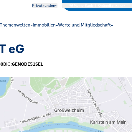
Privatkunden
Meine Bank
|
OnlineBanking
Themenwelten
Immobilien
Werte und Mitgliedschaft
T eG
00
BIC:
GENODE51SEL