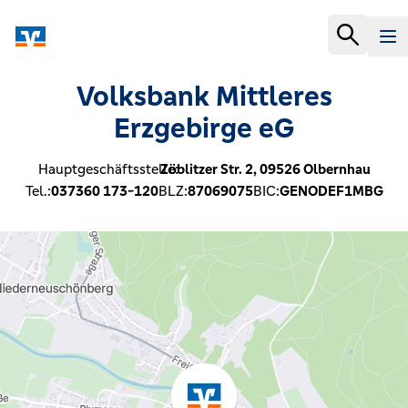
Volksbank Mittleres
Erzgebirge eG
Hauptgeschäftsstelle:
Zöblitzer Str. 2,
09526
Olbernhau
Tel.:
037360 173-120
BLZ:
87069075
BIC:
GENODEF1MBG