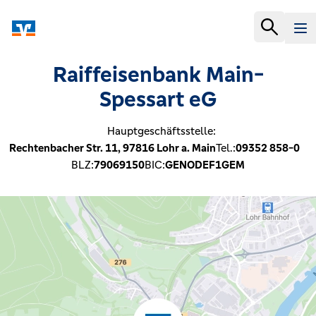
Raiffeisenbank Main-
Spessart eG
Hauptgeschäftsstelle:
Rechtenbacher Str. 11,
97816
Lohr a. Main
Tel.:
09352 858-0
BLZ:
79069150
BIC:
GENODEF1GEM