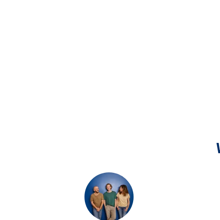
SB-Standort EKZ Saale-Center
Rennbahnring 09, 06124 Halle (Saale)
SB-Standort HEP-Einkaufsmarkt
Leipziger-Chaussee 147, 06112 Halle-Bruckdorf
SB-Standort Nebra
Kollerhof 1, 06642 Nebra
SB-Standort PENNY-Markt
Zörbiger Str. 10, 06188 Landsberg
SB-Standort Querfurt Süd
Konrad-von-Querfurt-Str. 12b, 06268 Querfurt
SB-Standort St. Elisabeth Krankenhaus