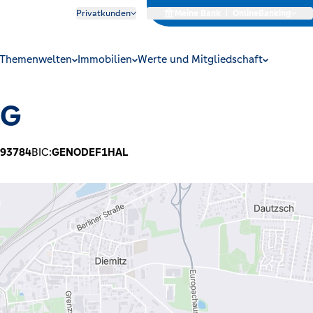
Privatkunden
Meine Bank
|
OnlineBanking
Themenwelten
Immobilien
Werte und Mitgliedschaft
eG
93784
BIC:
GENODEF1HAL