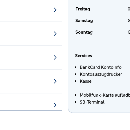
Freitag
0
Samstag
G
Sonntag
G
Services
BankCard KontoInfo
Kontoauszugdrucker
Kasse
Mobilfunk-Karte auflad
SB-Terminal