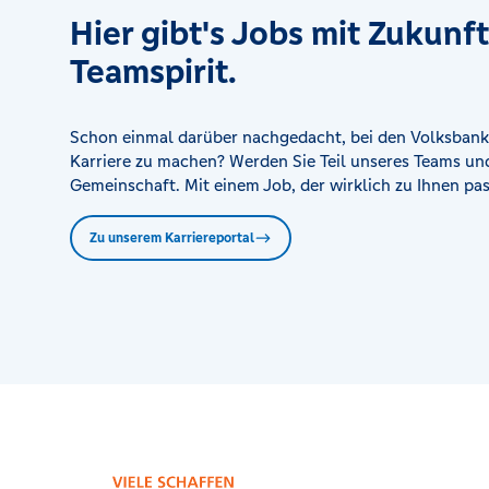
Hier gibt's Jobs mit Zukunf
Kompetenzcenter Bad Bibra
Lauchaer Straße 6, 06647 Bad Bibra
Teamspirit.
Kompetenzcenter Hettstedt
Schon einmal darüber nachgedacht, bei den Volksbank
Untere Bahnhofstraße 2, 06333 Hettstedt
Karriere zu machen? Werden Sie Teil unseres Teams und
Gemeinschaft. Mit einem Job, der wirklich zu Ihnen pas
Kompetenzcenter Lutherstadt Eisleben
Freistraße 5-6, 06295 Lutherstadt Eisleben
Zu unserem Karriereportal
Kompetenzcenter Löbejün
Am Stadtgut 3h, 06193 Wettin-Löbejün OT Löbejün
Kompetenzcenter Querfurt
Klosterstraße 9, 06268 Querfurt
Kompetenzcenter Zeitz