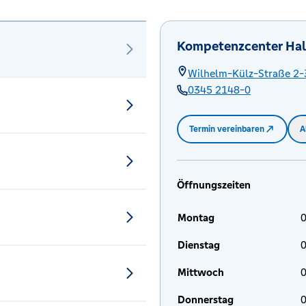
Kompetenzcenter Hall
Wilhelm-Külz-Straße 2-
0345 2148-0
Termin vereinbaren
A
Öffnungszeiten
Montag
0
Dienstag
0
Mittwoch
0
Donnerstag
0