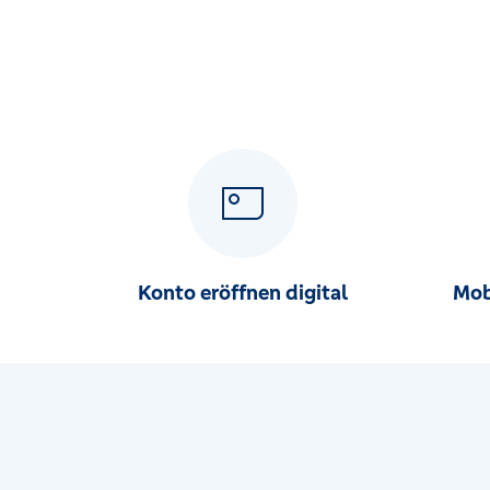
Hauptstraße 18, 06311 Helbra
Filiale Landsberg
Köthener Straße 30, 06188 Landsberg
Filiale Röblingen
Schraplauer Straße 49, 06317 Seegebiet Mansfelde
Filiale Schochwitz
Am Nelkenberg 6, 06198 Salzatal OT Schochwitz
Konto eröffnen digital
Mob
Filiale Wippra
Anger 18, 06526 Sangerhausen OT Wippra
HEM Tankstelle B180 - Querfurt
Eislebener Str. 38e, 06268 Querfurt