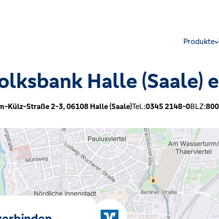
Produkte
olksbank Halle (Saale) 
m-Külz-Straße 2-3,
06108
Halle (Saale)
Tel.:
0345 2148-0
BLZ:
800
 verbinden