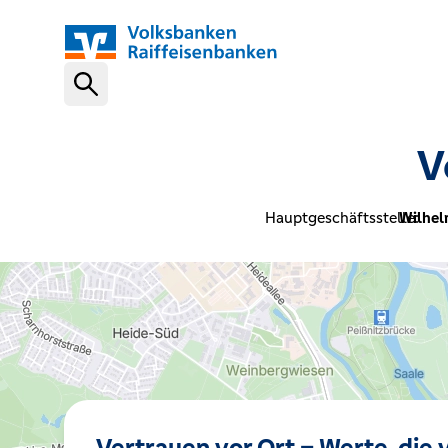
Schnelleinstiege
V
VR-NetKey
Hauptgeschäftsstelle:
Wilhel
OnlineBanking
VR Banking App
Karte sperren (116 116)
Vertrauen vor Ort – Werte, die