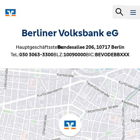
Berliner Volksbank eG
Hauptgeschäftsstelle:
Bundesallee 206,
10717
Berlin
Tel.:
030 3063-3300
BLZ:
10090000
BIC:
BEVODEBBXXX