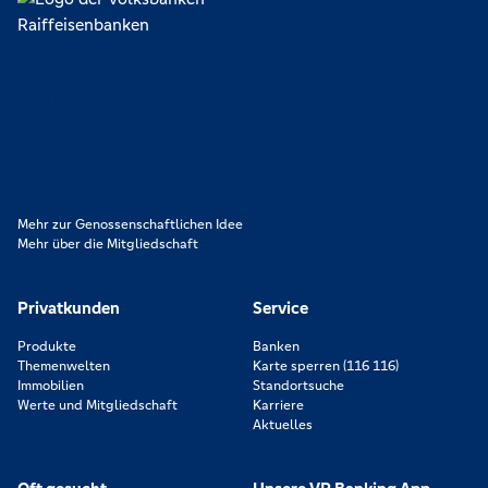
Lokal verankert, überregional vernetzt und unseren Mitgliedern
verpflichtet. Das sind die Volksbanken Raiffeisenbanken. Dabei
orientieren wir uns an genossenschaftlichen Werten wie
Partnerschaftlichkeit, Verantwortung und Transparenz. Diese Merkmale
zeichnen uns aus.
Mehr zur Genossenschaftlichen Idee
Mehr über die Mitgliedschaft
Privatkunden
Service
Produkte
Banken
Themenwelten
Karte sperren (116 116)
Immobilien
Standortsuche
Werte und Mitgliedschaft
Karriere
Aktuelles