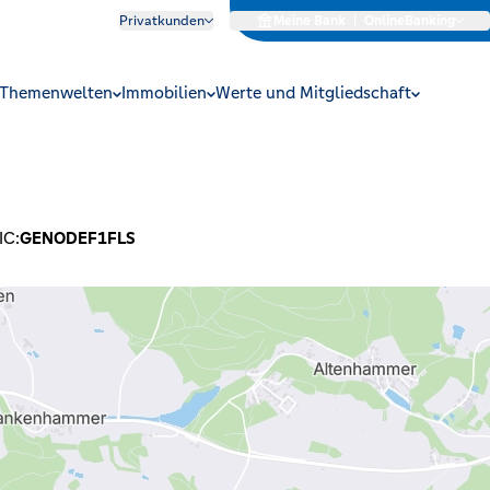
Privatkunden
Meine Bank
|
OnlineBanking
Themenwelten
Immobilien
Werte und Mitgliedschaft
IC:
GENODEF1FLS