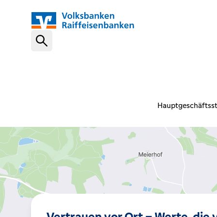
Schnelleinstiege
VR-NetKey
Hauptgeschäftsst
OnlineBanking
VR Banking App
Karte sperren (116 116)
Vertrauen vor Ort – Werte, die