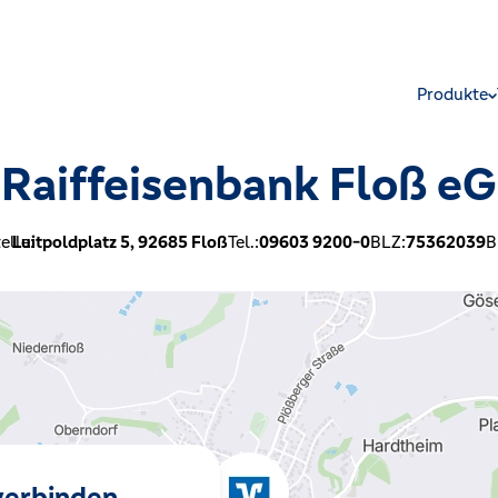
Produkte
Raiffeisenbank Floß eG
elle:
Luitpoldplatz 5,
92685
Floß
Tel.:
09603 9200-0
BLZ:
75362039
B
 verbinden