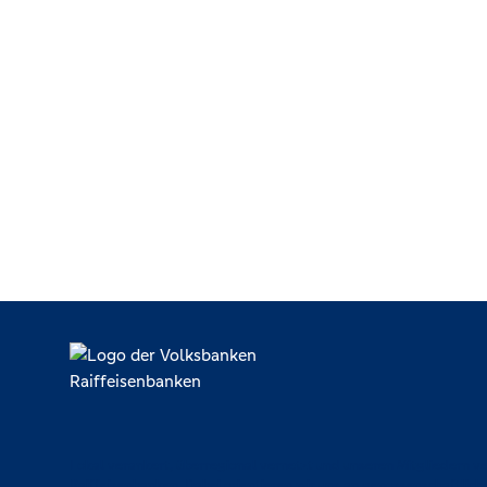
Lokal verankert, überregional vernetzt und unseren Mitgliedern ve
Raiffeisenbanken. Dabei orientieren wir uns an genossenschaftlich