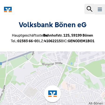
Volksbank Bönen eG
Hauptgeschäftsstelle:
Bahnhofstr. 125,
59199
Bönen
Tel.:
02383 66-0
BLZ:
41062215
BIC:
GENODEM1BO1