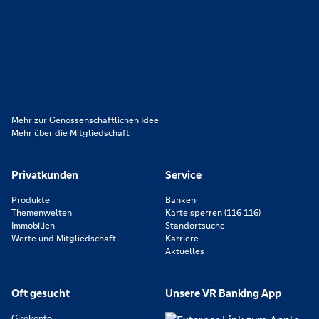
Lokal verankert, überregional vernetzt und unseren Mitgliedern
verpflichtet. Das sind die Volksbanken Raiffeisenbanken. Dabei
orientieren wir uns an genossenschaftlichen Werten wie
Partnerschaftlichkeit, Verantwortung und Transparenz. Diese Merkmale
zeichnen uns aus.
Mehr zur Genossenschaftlichen Idee
Mehr über die Mitgliedschaft
Privatkunden
Service
Produkte
Banken
Themenwelten
Karte sperren (116 116)
Immobilien
Standortsuche
Werte und Mitgliedschaft
Karriere
Aktuelles
Oft gesucht
Unsere VR Banking App
Girokonto