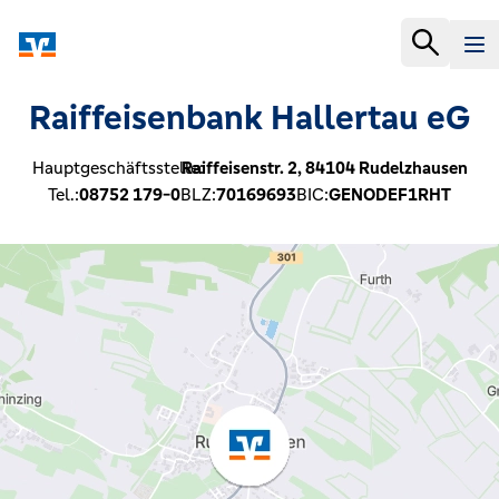
Raiffeisenbank Hallertau eG
Hauptgeschäftsstelle:
Raiffeisenstr. 2,
84104
Rudelzhausen
Tel.:
08752 179-0
BLZ:
70169693
BIC:
GENODEF1RHT