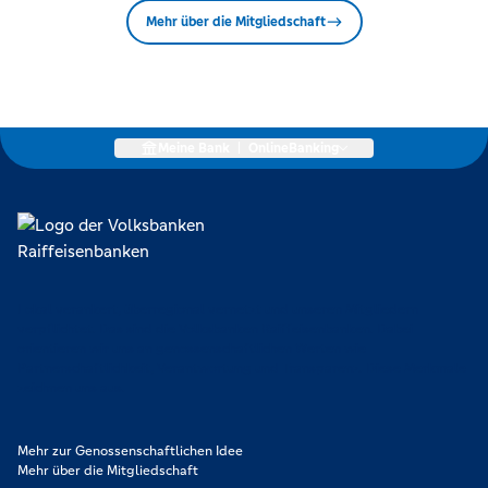
Mehr über die Mitgliedschaft
Meine Bank
|
OnlineBanking
Lokal verankert, überregional vernetzt und unseren Mitgliedern
verpflichtet. Das sind die Volksbanken Raiffeisenbanken. Dabei
orientieren wir uns an genossenschaftlichen Werten wie
Partnerschaftlichkeit, Verantwortung und Transparenz. Diese Merkmale
zeichnen uns aus.
Mehr zur Genossenschaftlichen Idee
Mehr über die Mitgliedschaft