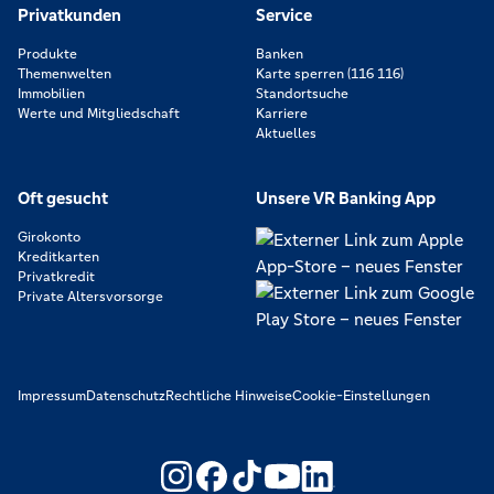
Privatkunden
Service
Produkte
Banken
Themenwelten
Karte sperren (116 116)
Immobilien
Standortsuche
Werte und Mitgliedschaft
Karriere
Aktuelles
Oft gesucht
Unsere VR Banking App
Girokonto
Kreditkarten
Privatkredit
Private Altersvorsorge
Impressum
Datenschutz
Rechtliche Hinweise
Cookie-Einstellungen
https://www.youtube.com/@V
https://www.linkedin.c