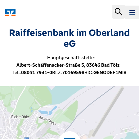
Raiffeisenbank im Oberland
eG
Hauptgeschäftsstelle:
Albert-Schäffenacker-Straße 5,
83646
Bad Tölz
Tel.:
08041 7931-0
BLZ:
70169598
BIC:
GENODEF1MIB