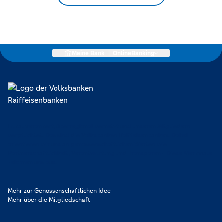
Meine Bank
|
OnlineBanking
Lokal verankert, überregional vernetzt und unseren Mitgliedern
verpflichtet. Das sind die Volksbanken Raiffeisenbanken. Dabei
orientieren wir uns an genossenschaftlichen Werten wie
Partnerschaftlichkeit, Verantwortung und Transparenz. Diese Merkmale
zeichnen uns aus.
Mehr zur Genossenschaftlichen Idee
Mehr über die Mitgliedschaft