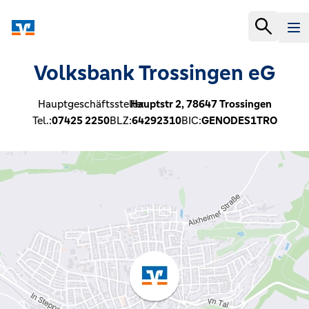
Volksbank Trossingen eG
Hauptgeschäftsstelle:
Hauptstr 2,
78647
Trossingen
Tel.:
07425 2250
BLZ:
64292310
BIC:
GENODES1TRO