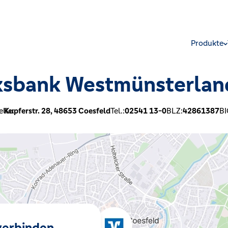
Produkte
ksbank Westmünsterlan
lle:
Kupferstr. 28,
48653
Coesfeld
Tel.:
02541 13-0
BLZ:
42861387
BI
 verbinden