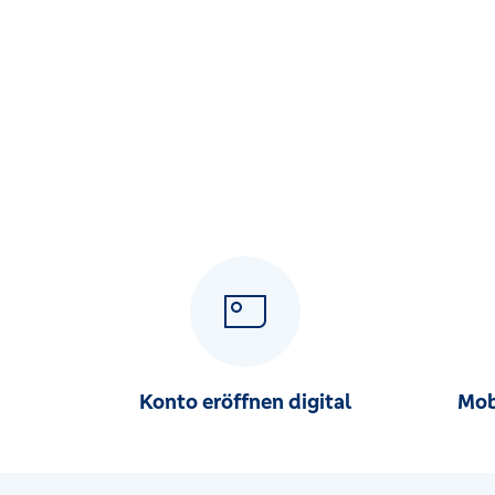
Josef-Heiming-Straße 21, 48249 Dülmen-Haverlan
Volksbank Dülmen - Hiddingsel
Brinkstraße 7, 48249 Dülmen-Hiddingsel
Volksbank Dülmen - Königswall
Königswall 8, 48249 Dülmen
Volksbank Dülmen - Merfeld
Rekener Straße 100, 48249 Dülmen-Merfeld
Volksbank Haltern am See
Raiffeisenplatz 1, 45721 Haltern am See
Konto eröffnen digital
Mob
Volksbank Haltern am See - Lippramsdorf
Dorstener Straße 645, 45721 Haltern am See - Lipp