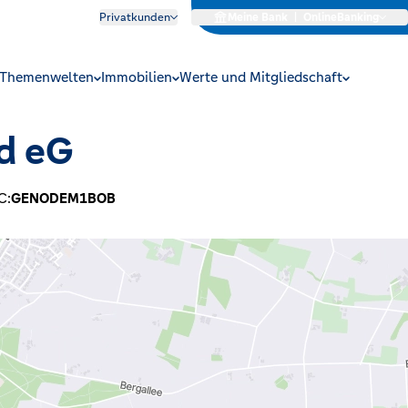
Privatkunden
Meine Bank
|
OnlineBanking
Themenwelten
Immobilien
Werte und Mitgliedschaft
d eG
C:
GENODEM1BOB