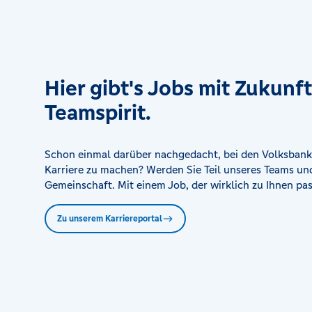
Volksbank Haltern am See - Merschstraße
Merschstraße 26, 45721 Haltern am See
Volksbank Haltern am See - Sythen
Hier gibt's Jobs mit Zukunf
Schalweg 9, 45721 Haltern am See - Sythen
Teamspirit.
Volksbank Holtwick
Am Holtkebach 1, 48720 Rosendahl
Schon einmal darüber nachgedacht, bei den Volksbank
Karriere zu machen? Werden Sie Teil unseres Teams und
Gemeinschaft. Mit einem Job, der wirklich zu Ihnen pas
Volksbank Lüdinghausen
Wilhelmstraße 6, 59348 Lüdinghausen
Zu unserem Karriereportal
Volksbank Lüdinghausen - Seppenrade
Dülmener Straße 30, 59348 Lüdinghausen
Volksbank Oeding