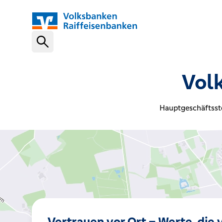
Schnelleinstiege
Vol
VR-NetKey
Hauptgeschäftsste
OnlineBanking
VR Banking App
Karte sperren (116 116)
Vertrauen vor Ort – Werte, die