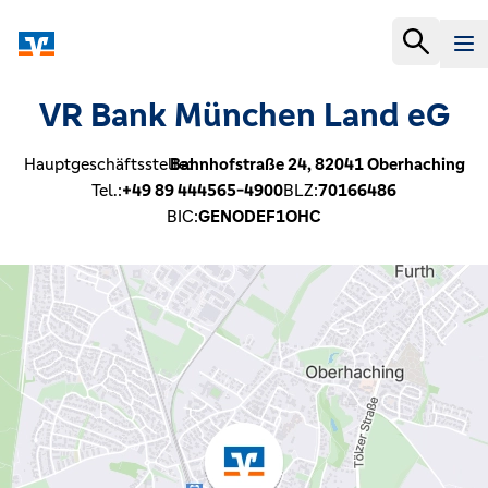
VR Bank München Land eG
Hauptgeschäftsstelle:
Bahnhofstraße 24,
82041
Oberhaching
Tel.:
+49 89 444565-4900
BLZ:
70166486
BIC:
GENODEF1OHC