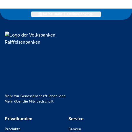
Meine Bank
|
OnlineBanking
Lokal verankert, überregional vernetzt und unseren Mitgliedern
verpflichtet. Das sind die Volksbanken Raiffeisenbanken. Dabei
orientieren wir uns an genossenschaftlichen Werten wie
Partnerschaftlichkeit, Verantwortung und Transparenz. Diese Merkmale
zeichnen uns aus.
Mehr zur Genossenschaftlichen Idee
Mehr über die Mitgliedschaft
Privatkunden
Service
Produkte
Banken