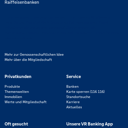
Lokal verankert, überregional vernetzt und unseren Mitgliedern
verpflichtet. Das sind die Volksbanken Raiffeisenbanken. Dabei
orientieren wir uns an genossenschaftlichen Werten wie
Partnerschaftlichkeit, Verantwortung und Transparenz. Diese Merkmale
zeichnen uns aus.
Mehr zur Genossenschaftlichen Idee
Mehr über die Mitgliedschaft
Privatkunden
Service
Produkte
Banken
Themenwelten
Karte sperren (116 116)
Immobilien
Standortsuche
Werte und Mitgliedschaft
Karriere
Aktuelles
Oft gesucht
Unsere VR Banking App