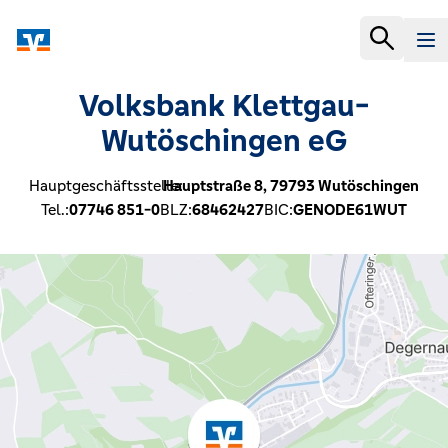
Volksbank Klettgau-
Wutöschingen eG
Hauptgeschäftsstelle:
Hauptstraße 8,
79793
Wutöschingen
Tel.:
07746 851-0
BLZ:
68462427
BIC:
GENODE61WUT