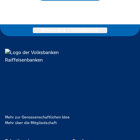
Meine Bank
|
OnlineBanking
Lokal verankert, überregional vernetzt und unseren Mitgliedern
verpflichtet. Das sind die Volksbanken Raiffeisenbanken. Dabei
orientieren wir uns an genossenschaftlichen Werten wie
Partnerschaftlichkeit, Verantwortung und Transparenz. Diese Merkmale
zeichnen uns aus.
Mehr zur Genossenschaftlichen Idee
Mehr über die Mitgliedschaft