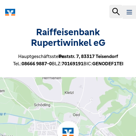
Raiffeisenbank
Rupertiwinkel eG
Hauptgeschäftsstelle:
Poststr. 7,
83317
Teisendorf
Tel.:
08666 9887-0
BLZ:
70169191
BIC:
GENODEF1TEI