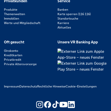
Privatkunden
Service
Produkte
Banken
Themenwelten
Karte sperren (116 116)
Immobilien
Standortsuche
Werte und Mitgliedschaft
Karriere
Aktuelles
Oft gesucht
Unsere VR Banking App
Girokonto
Kreditkarten
Privatkredit
Private Altersvorsorge
Impressum
Datenschutz
Rechtliche Hinweise
Cookie-Einstellungen
https://www.youtube.com/@V
https://www.linkedin.c