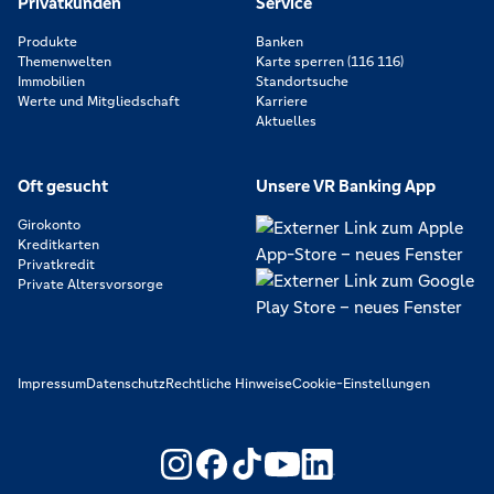
Privatkunden
Service
Produkte
Banken
Themenwelten
Karte sperren (116 116)
Immobilien
Standortsuche
Werte und Mitgliedschaft
Karriere
Aktuelles
Oft gesucht
Unsere VR Banking App
Girokonto
Kreditkarten
Privatkredit
Private Altersvorsorge
Impressum
Datenschutz
Rechtliche Hinweise
Cookie-Einstellungen
https://www.youtube.com/@V
https://www.linkedin.c