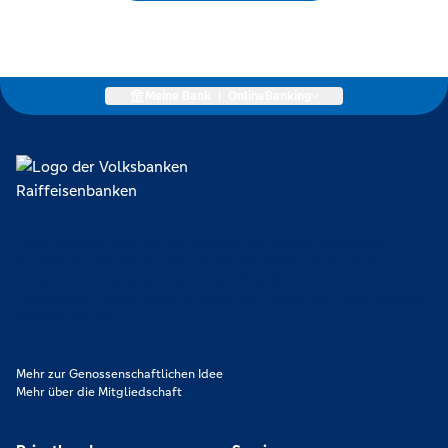
Meine Bank
|
OnlineBanking
Lokal verankert, überregional vernetzt und unseren Mitgliedern
verpflichtet. Das sind die Volksbanken Raiffeisenbanken. Dabei
orientieren wir uns an genossenschaftlichen Werten wie
Partnerschaftlichkeit, Verantwortung und Transparenz. Diese Merkmale
zeichnen uns aus.
Mehr zur Genossenschaftlichen Idee
Mehr über die Mitgliedschaft