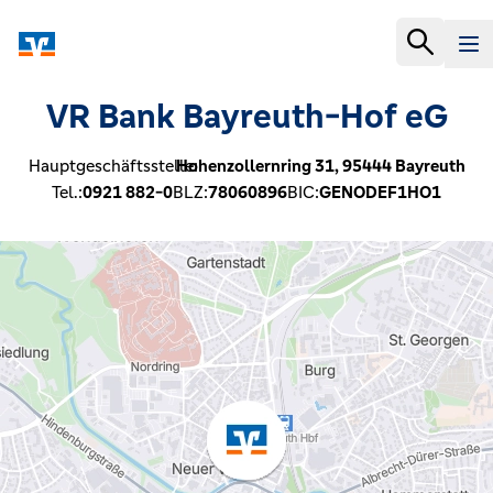
VR Bank Bayreuth-Hof eG
Hauptgeschäftsstelle:
Hohenzollernring 31,
95444
Bayreuth
Tel.:
0921 882-0
BLZ:
78060896
BIC:
GENODEF1HO1