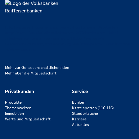
Lokal verankert, überregional vernetzt und unseren Mitgliedern
verpflichtet. Das sind die Volksbanken Raiffeisenbanken. Dabei
orientieren wir uns an genossenschaftlichen Werten wie
Partnerschaftlichkeit, Verantwortung und Transparenz. Diese Merkmale
zeichnen uns aus.
Mehr zur Genossenschaftlichen Idee
Mehr über die Mitgliedschaft
Privatkunden
Service
Produkte
Banken
Themenwelten
Karte sperren (116 116)
Immobilien
Standortsuche
Werte und Mitgliedschaft
Karriere
Aktuelles