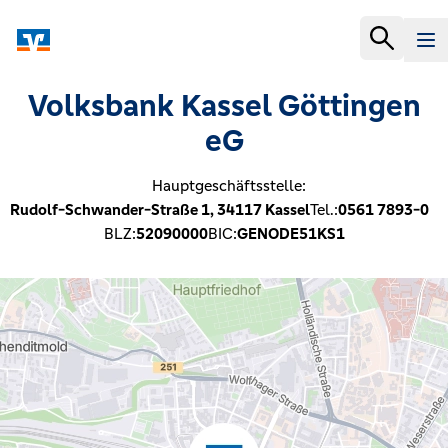
Volksbank Kassel Göttingen
eG
Hauptgeschäftsstelle:
Rudolf-Schwander-Straße 1,
34117
Kassel
Tel.:
0561 7893-0
BLZ:
52090000
BIC:
GENODE51KS1