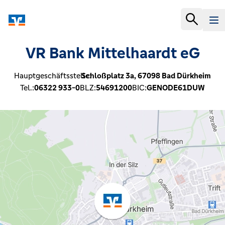
VR Bank Mittelhaardt eG
Hauptgeschäftsstelle:
Schloßplatz 3a,
67098
Bad Dürkheim
Tel.:
06322 933-0
BLZ:
54691200
BIC:
GENODE61DUW