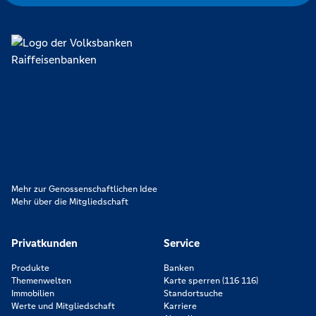
Lokal verankert, überregional vernetzt und unseren Mitgliedern
verpflichtet. Das sind die Volksbanken Raiffeisenbanken. Dabei
orientieren wir uns an genossenschaftlichen Werten wie
Partnerschaftlichkeit, Verantwortung und Transparenz. Diese Merkmale
zeichnen uns aus.
Mehr zur Genossenschaftlichen Idee
Mehr über die Mitgliedschaft
Privatkunden
Service
Produkte
Banken
Themenwelten
Karte sperren (116 116)
Immobilien
Standortsuche
Werte und Mitgliedschaft
Karriere