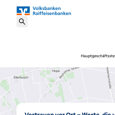
Schnelleinstiege
VR-NetKey
Hauptgeschäftsstel
OnlineBanking
VR Banking App
Karte sperren (116 116)
Vertrauen vor Ort – Werte, die