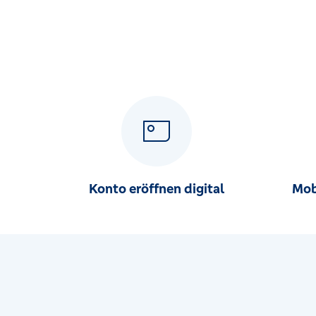
Lindenstr. 72, 32312 Lübbecke
Filiale Gestringen
Gestringer Str. 17, 32339 Espelkamp-Gestringen
Filiale Haldem
Haldemer Str. 33, 32351 Stemwede-Haldem
Filiale Hüllhorst
Hauptstr. 27, 32609 Hüllhorst
Konto eröffnen digital
Mob
Filiale Lembruch
Große Str. 62, 49459 Lembruch
Filiale Lemförde
Hauptstr. 103, 49448 Lemförde