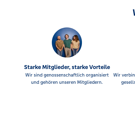
Mindener Str. 7, 32361 Preußisch Oldendorf
Filiale Pr. Ströhen
Pr. Ströher Allee 21, 32369 Rahden-Pr. Ströhen
Filiale Rahden
Gerichtsstr. 12 - 14, 32369 Rahden
Starke Mitglieder, starke Vorteile
Filiale Schnathorst
Wir sind genossenschaftlich organisiert
Wir verbin
Schnathorster Str. 209, 32609 Hüllhorst
und gehören unseren Mitgliedern.
gesell
Filiale Wehdem
Stemwederberg-Str. 61, 32351 Stemwede-Wehdem
VNEO Lübbecke
Steubenstraße 12, 32312 Lübbecke