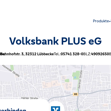
Produkte
Volksbank PLUS eG
le:
Bahnhofstr. 3,
32312
Lübbecke
Tel.:
05741 328-0
BLZ:
49092650
B
 verbinden