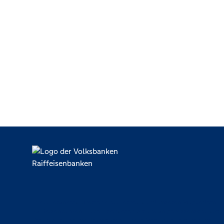
Lokal verankert, überregional vernetzt und unseren Mitgliedern ve
Raiffeisenbanken. Dabei orientieren wir uns an genossenschaftlich
Verantwortung und Transparenz. Diese Merkmale zeichnen uns aus