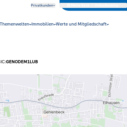
Privatkunden
Meine Bank
|
OnlineBanking
Themenwelten
Immobilien
Werte und Mitgliedschaft
IC:
GENODEM1LUB