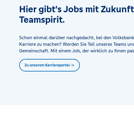
Hier gibt's Jobs mit Zukunf
Filiale Levern
Leverner Str. 53, 32351 Stemwede-Levern
Teamspirit.
Filiale Nettelstedt
Schon einmal darüber nachgedacht, bei den Volksbank
Ravensberger Str. 36, 32312 Lübbecke
Karriere zu machen? Werden Sie Teil unseres Teams und
Gemeinschaft. Mit einem Job, der wirklich zu Ihnen pas
Filiale Oberbauerschaft
Oberbauerschafter Str. 157, 32609 Hüllhorst
Zu unserem Karriereportal
Filiale Obernbeck
Bahnhofstr. 106, 32584 Löhne
Filiale Oppenwehe
Tielger Allee 22, 32351 Stemwede-Oppenwehe
Filiale Pr. Oldendorf