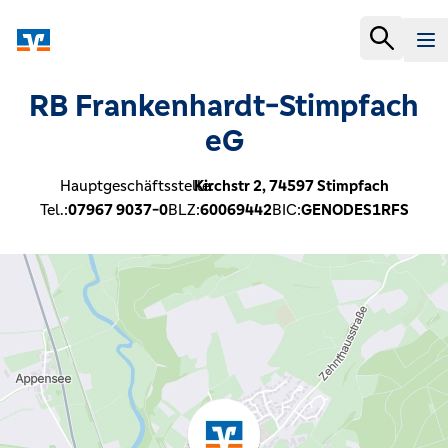
RB Frankenhardt-Stimpfach
eG
Hauptgeschäftsstelle:
Kirchstr 2,
74597
Stimpfach
Tel.:
07967 9037-0
BLZ:
60069442
BIC:
GENODES1RFS