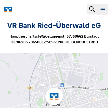
VR Bank Ried-Überwald eG
Hauptgeschäftsstelle:
Nibelungenstr 57,
68642
Bürstadt
Tel.:
06206 70650
BLZ:
50961206
BIC:
GENODE51RBU