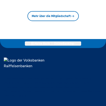
Mehr über die Mitgliedschaft
Meine Bank
|
OnlineBanking
Lokal verankert, überregional vernetzt und unseren Mitgliedern
verpflichtet. Das sind die Volksbanken Raiffeisenbanken. Dabei
orientieren wir uns an genossenschaftlichen Werten wie
Partnerschaftlichkeit, Verantwortung und Transparenz. Diese Merkmale
zeichnen uns aus.